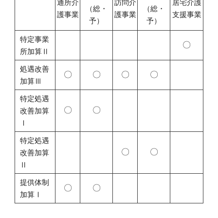
通所介
訪問介
居宅介護
（総・
（総・
護事業
護事業
支援事業
予）
予）
特定事業
〇
所加算Ⅱ
処遇改善
〇
〇
〇
〇
加算Ⅲ
特定処遇
〇
〇
改善加算
Ⅰ
特定処遇
〇
〇
改善加算
Ⅱ
提供体制
〇
〇
加算Ⅰ