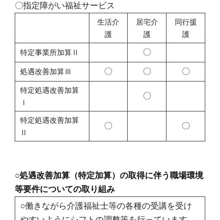
〇指定障がい福祉サービス
生活介
居宅介
同行援
護
護
護
〇
特定事業所加算Ⅱ
〇
〇
〇
処遇改善加算Ⅲ
特定処遇改善加算
〇
Ⅰ
特定処遇改善加算
〇
〇
Ⅱ
○処遇改善加算（特定加算）の取得に伴う職場環境
等要件についての取り組み
○働きながら介護福祉士等の各種の受講を受け
やすいようにシフトの調整等を行っています。