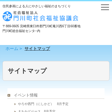
住民参画による人にやさしい福祉のまちづくり
togg
navi
〒889-0605 宮崎県東臼杵郡門川町庵川西6丁目60番地
門川町総合福祉センタ−内
ホーム
>
サイトマップ
サイトマップ
イベント情報
やろや西門（にしかど） 8月予定
まちかどベース 8月予定